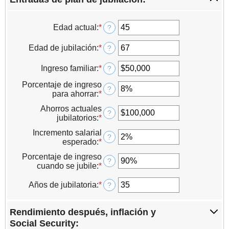
Edad actual
:
*
Ingresa
?
un
monto
Edad de jubilación
:
*
Ingresa
?
entre
un
14
monto
Ingreso familiar
:
*
Ingresa
?
y
entre
un
90
10
Porcentaje de ingreso
monto
?
y
para ahorrar
:
*
Ingresa
entre
90
un
$1
Ahorros actuales
monto
?
y
jubilatorios
:
*
Ingresa
entre
$10,000,000
un
0%
Incremento salarial
monto
?
y
esperado
:
*
Ingresa
entre
100%
un
$0
Porcentaje de ingreso
monto
?
y
cuando se jubile
:
*
Ingresa
entre
$100,000,000
un
0%
monto
Años de jubilatoria
:
*
Ingresa
?
y
entre
un
20%
40%
monto
Rendimiento después, inflación y
y
entre
160%
1
Social Security: