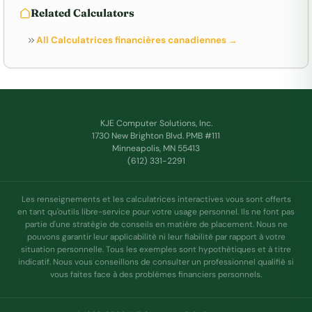
Related Calculators
All Calculatrices financières canadiennes →
KJE Computer Solutions, Inc.
1730 New Brighton Blvd. PMB #111
Minneapolis, MN 55413
(612) 331-2291
Les renseignements et les calculatrices interactives vous sont offerts
en tant qu'outils libre-service pour votre usage personnel. Ils ne font pas
partie d'une stratègie de conseils en matiére de placement. Nous ne
pouvons garantir leur applicabilitè ni leur fiabilitè par rapport à votre
situation personnelle. Tous les exemples sont hypothètiques et à titre
indicatif. Nous vous conseillons de consulter un professionnel qualifiè si
vous faites face à des problémes financiers personnels.