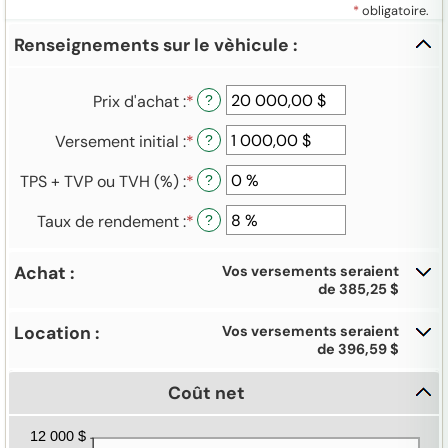
*
obligatoire.
Renseignements sur le vèhicule :
Clique
pour
cache
Prix d'achat
:
*
Entrez
?
les
un
entrée
Versement initial
:
*
Entrez
?
montant
un
entre
TPS + TVP ou TVH (%)
:
*
Entrez
?
montant
1 000,00 $
un
entre
et
Taux de rendement
:
*
Entrez
?
montant
0,00 $
10 000 000,00 $
un
entre
et
montant
0 %
1 000 000,00 $
Achat :
Vos versements seraient
entre
et
Cliquez
de 385,25 $
0 %
30 %
sur
et
afficher
Location :
Vos versements seraient
20 %
les
Cliquez
de 396,59 $
entrées
sur
afficher
Coût net
les
entrées
Cliquer