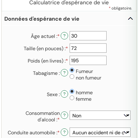
Calculatrice d'espérance de vie
*
obligatoire.
Données d'espérance de vie
Clique
pour
cache
Âge actuel
:
*
Entrez
?
les
un
entrée
Taille (en pouces)
:
*
Entrez
montant
un
entre
Poids (en livres)
:
*
Entrez
montant
16
un
entre
et
Fumeur
Tabagisme
:
?
montant
56
90
non fumeur
entre
et
50
79
homme
et
Sexe
:
?
femme
400
Consommation
?
d'alcool
:
*
Conduite automobile
:
*
?