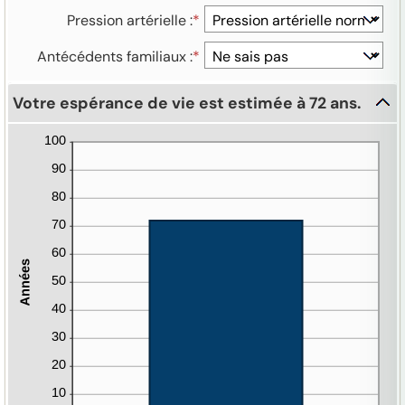
Pression artérielle
:
*
Antécédents familiaux
:
*
Votre espérance de vie est estimée à 72 ans.
Cliquer
pour
cacher
le
graphique