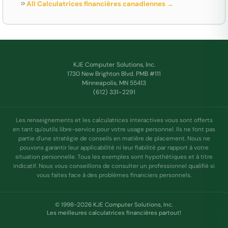
All Calculatrices financières canadiennes →
KJE Computer Solutions, Inc.
1730 New Brighton Blvd. PMB #111
Minneapolis, MN 55413
(612) 331-2291
Les renseignements et les calculatrices interactives vous sont offerts
en tant qu'outils libre-service pour votre usage personnel. Ils ne font pas
partie d'une stratègie de conseils en matiére de placement. Nous ne
pouvons garantir leur applicabilitè ni leur fiabilitè par rapport à votre
situation personnelle. Tous les exemples sont hypothètiques et à titre
indicatif. Nous vous conseillons de consulter un professionnel qualifiè si
vous faites face à des problémes financiers personnels.
© 1998-2026 KJE Computer Solutions, Inc.
Les meilleures calculatrices financières partout!