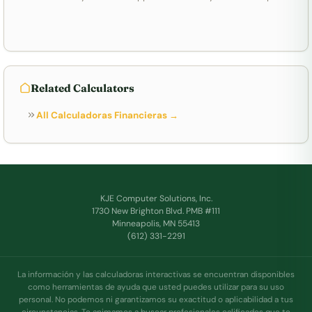
Related Calculators
All Calculadoras Financieras →
KJE Computer Solutions, Inc.
1730 New Brighton Blvd. PMB #111
Minneapolis, MN 55413
(612) 331-2291
La información y las calculadoras interactivas se encuentran disponibles
como herramientas de ayuda que usted puedes utilizar para su uso
personal. No podemos ni garantizamos su exactitud o aplicabilidad a tus
circunstancias. Te animamos a buscar profesionales calificados que te