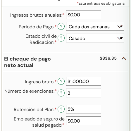
*
Esta entrada es obligatoria.
Ingresos brutos anuales
:
*
Ingresa
un
Período de Pago
:
*
?
monto
entre
Estado civil de
?
$0.00
Radicación
:
*
y
$1,000,000.00
El cheque de pago
$836.35
neto actual
Ingreso bruto
:
*
Ingresa
?
un
Número de exenciones
:
*
Ingresa
?
monto
un
entre
monto
$1.00
Retención del Plan
:
*
Ingresa
entre
?
y
un
0
$1,000,000.00
Empleado de seguro de
monto
y
salud pagado
:
*
Ingresa
entre
99