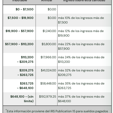
Tributable
Annual
ingreso sobre esta cantidad
$0 - $7,500
$0.00
$7,500 - $19,900
$0.00
más 10% de los ingresos más de
$7,500
$19,900 - $57,900
$1,240.00
más 12% de los ingresos más de
$19,900
$57,900 - $113,200
$5,800.00
más 22% de los ingresos más de
$57,900
$113,200
$17,966.00
más 24% de los ingresos más de
- $209,275
$113,200
$209,275
$41,024.00
más 32% de los ingresos más de
- $263,725
$209,275
$263,725
$58,448.00
más 35% de los ingresos más de
- $648,100
$263,725
$648,100 - (sin
$192,979.25
más 37% de los ingresos más de
límite)
$648,100
*
Esta información proviene del IRS Publication 15 para sueldos pagados