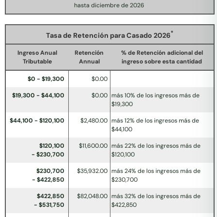
hasta diciembre de 2026
*
Tasa de Retención para Casado 2026
Ingreso Anual
Retención
% de Retención adicional del
Tributable
Annual
ingreso sobre esta cantidad
$0 - $19,300
$0.00
$19,300 - $44,100
$0.00
más 10% de los ingresos más de
$19,300
$44,100 - $120,100
$2,480.00
más 12% de los ingresos más de
$44,100
$120,100
$11,600.00
más 22% de los ingresos más de
- $230,700
$120,100
$230,700
$35,932.00
más 24% de los ingresos más de
- $422,850
$230,700
$422,850
$82,048.00
más 32% de los ingresos más de
- $531,750
$422,850