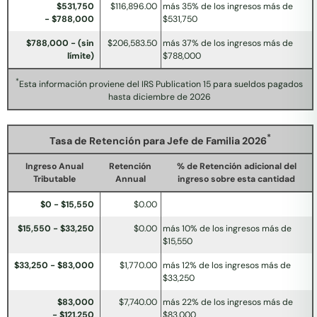
$531,750
$116,896.00
más 35% de los ingresos más de
- $788,000
$531,750
$788,000 - (sin
$206,583.50
más 37% de los ingresos más de
límite)
$788,000
*
Esta información proviene del IRS Publication 15 para sueldos pagados
hasta diciembre de 2026
*
Tasa de Retención para Jefe de Familia 2026
Ingreso Anual
Retención
% de Retención adicional del
Tributable
Annual
ingreso sobre esta cantidad
$0 - $15,550
$0.00
$15,550 - $33,250
$0.00
más 10% de los ingresos más de
$15,550
$33,250 - $83,000
$1,770.00
más 12% de los ingresos más de
$33,250
$83,000
$7,740.00
más 22% de los ingresos más de
- $121,250
$83,000