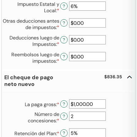
un
0%
Impuesto Estatal y
monto
?
y
Local
:
*
Ingresa
entre
80%
un
$0.00
Otras deducciones antes
monto
?
y
de impuestos
:
*
Ingresa
entre
$100,000.00
un
0%
Deducciones luego de
monto
?
y
Impuestos
:
*
Ingresa
entre
20%
un
$0.00
Reembolsos luego de
monto
?
y
impuestos
:
*
Ingresa
entre
$100,000.00
un
$0.00
monto
y
El cheque de pago
$836.35
entre
$100,000.00
neto nuevo
$0.00
y
$100,000.00
La paga gross
:
*
Ingresa
?
un
Número de
?
monto
concesiones
:
*
Ingresa
entre
un
$1.00
Retención del Plan
:
*
Ingresa
monto
?
y