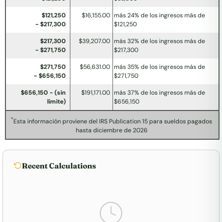
$121,250
$16,155.00
más 24% de los ingresos más de
- $217,300
$121,250
$217,300
$39,207.00
más 32% de los ingresos más de
- $271,750
$217,300
$271,750
$56,631.00
más 35% de los ingresos más de
- $656,150
$271,750
$656,150 - (sin
$191,171.00
más 37% de los ingresos más de
límite)
$656,150
*
Esta información proviene del IRS Publication 15 para sueldos pagados
hasta diciembre de 2026
Recent Calculations