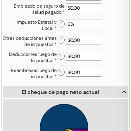
un
entre
$1,000,000.00
Empleado de seguro de
monto
0
salud pagado
:
*
Ingresa
entre
y
un
0%
99
Impuesto Estatal y
monto
?
y
Local
:
*
Ingresa
entre
80%
un
$0.00
Otras deducciones antes
monto
?
y
de impuestos
:
*
Ingresa
entre
$100,000.00
un
0%
Deducciones luego de
monto
?
y
Impuestos
:
*
Ingresa
entre
20%
un
$0.00
Reembolsos luego de
monto
?
y
impuestos
:
*
Ingresa
entre
$100,000.00
un
$0.00
monto
y
El cheque de pago neto actual
entre
$100,000.00
$0.00
y
$100,000.00